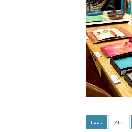
back
ALL