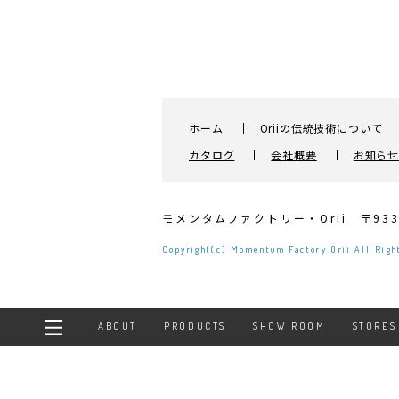
ホーム
Oriiの伝統技術について
カタログ
会社概要
お知ら
モメンタムファクトリー・Orii
〒93
Copyright(c) Momentum Factory Orii All Rig
ABOUT
PRODUCTS
SHOW ROOM
STORES