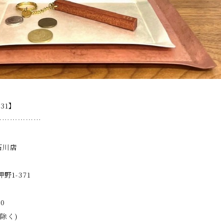
.31】
………………
石川店
1-371
0
除く)