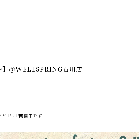
中】＠WELLSPRING石川店
でPOP UP開催中です